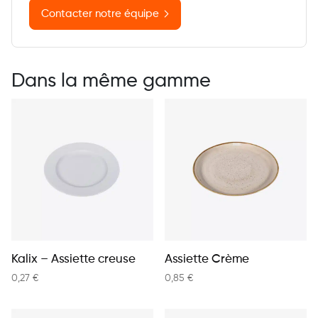
Contacter notre équipe
Dans la même gamme
Kalix – Assiette creuse
Assiette Crème
0,27
€
0,85
€