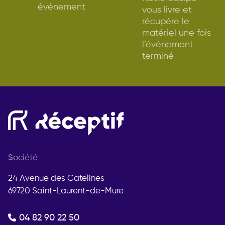
événement
vous livre et
récupère le
matériel une fois
l’évènement
terminé
Société
24 Avenue des Catelines
69720 Saint-Laurent-de-Mure
04 82 90 22 50