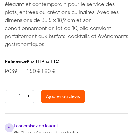
élégant et contemporain pour le service des
plats, entrées ou créations culinaires. Avec ses
dimensions de 35,5 x 18,9 cm et son
conditionnement en lot de 10, elle convient
parfaitement aux buffets, cocktails et événements
gastronomiques.
Référence
Prix HT
Prix TTC
P039
1,50
€
1,80
€
quantité de Assiette rectangulaire Corail
Ajouter au devis
Économisez en louant
Plutôt que d’acheter et de stocker