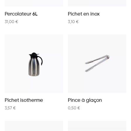
Percolateur 6L
Pichet en inox
31,00
€
3,10
€
Pichet isotherme
Pince à glaçon
3,57
€
0,50
€