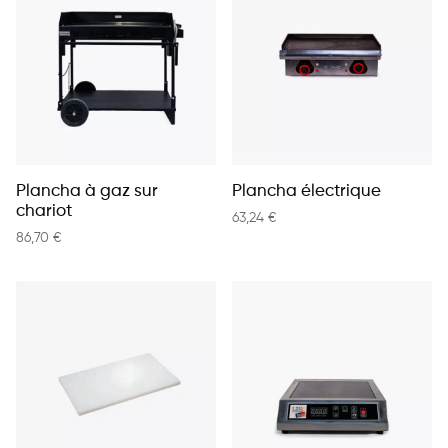
Plancha à gaz sur
Plancha électrique
chariot
63,24
€
86,70
€