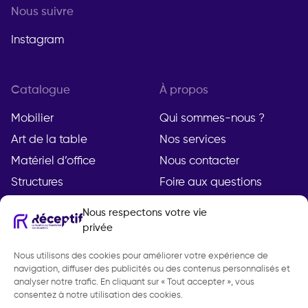
Nous suivre
Instagram
Catalogue
À propos
Mobilier
Qui sommes-nous ?
Art de la table
Nos services
Matériel d’office
Nous contacter
Structures
Foire aux questions
Nous respectons votre vie
privée
Compte
Légal
Nous utilisons des cookies pour améliorer votre expérience de
Mon compte
Mentions légales
navigation, diffuser des publicités ou des contenus personnalisés et
Demande de devis
Politique de
analyser notre trafic. En cliquant sur « Tout accepter », vous
consentez à notre utilisation des cookies.
confidentialité