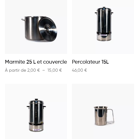
Marmite 25 L et couvercle
Percolateur 15L
Plage de prix : 2,00 € à 15,00 €
À partir de
2,00
€
–
15,00
€
46,00
€