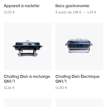
Appareil à raclette
Bacs gastronomie
Plage d
31,00
€
À partir de
3,98
€
–
4,59
€
Chafing Dish à recharge
Chafing Dish Électrique
GN1/1
GN1/1
32,64
€
40,80
€