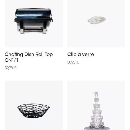
Chafing Dish Roll Top
Clip à verre
GN1/1
0,45
€
39,78
€