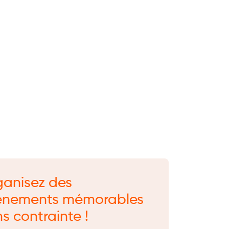
ganisez des
énements mémorables
s contrainte !