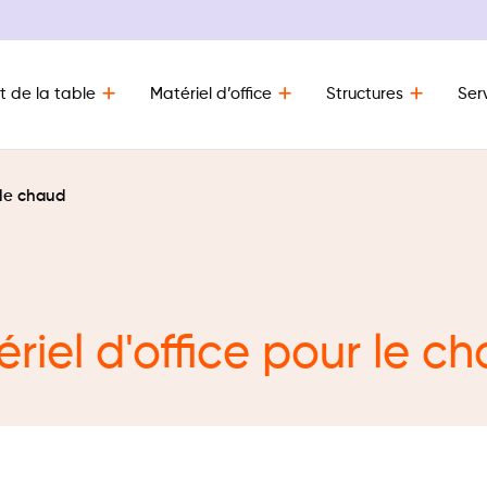
t de la table
Matériel d’office
Structures
Ser
 le chaud
riel d'office pour le c