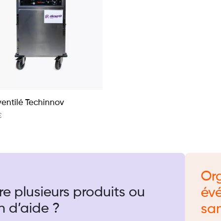
ventilé Techinnov
€
Or
re plusieurs produits ou
év
n d’aide ?
san