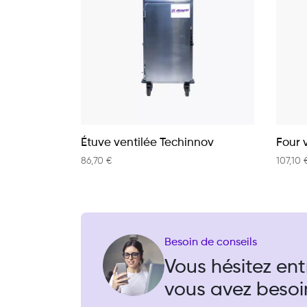
Étuve ventilée Techinnov
Four 
86,70
€
107,10
Besoin de conseils
Vous hésitez ent
vous avez besoi