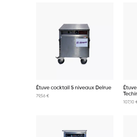
Étuve cocktail 5 niveaux Delrue
Étuve
Techi
79,56
€
107,10