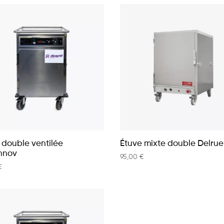
 double ventilée
Étuve mixte double Delrue
nnov
95,00
€
€