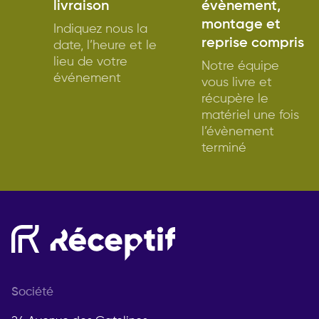
livraison
évènement,
montage et
Indiquez nous la
reprise compris
date, l’heure et le
lieu de votre
Notre équipe
événement
vous livre et
récupère le
matériel une fois
l’évènement
terminé
Société