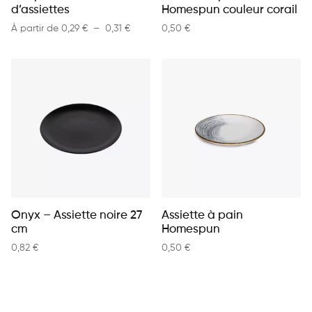
d’assiettes
Homespun couleur corail
Plage de prix : 0,29 € à 0,31 €
À partir de
0,29
€
–
0,31
€
0,50
€
Onyx – Assiette noire 27
Assiette à pain
cm
Homespun
0,82
€
0,50
€