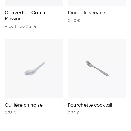
Couverts – Gamme
Pince de service
Rossini
0,80
€
À partir de
0,21
€
Cuillère chinoise
Fourchette cocktail
0,36
€
0,35
€