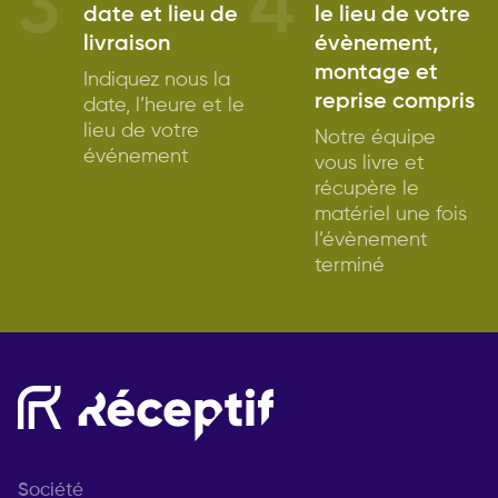
3
4
date et lieu de
le lieu de votre
livraison
évènement,
montage et
Indiquez nous la
reprise compris
date, l’heure et le
lieu de votre
Notre équipe
événement
vous livre et
récupère le
matériel une fois
l’évènement
terminé
Société