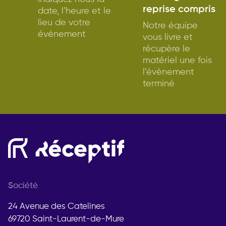
reprise compris
date, l’heure et le
lieu de votre
Notre équipe
événement
vous livre et
récupère le
matériel une fois
l’évènement
terminé
Société
24 Avenue des Catelines
69720 Saint-Laurent-de-Mure