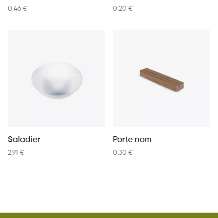
0,46
€
0,20
€
Saladier
Porte nom
2,91
€
0,30
€