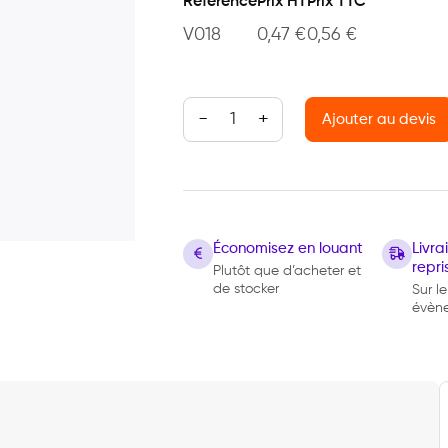
Référence
Prix HT
Prix TTC
V018
0,47
€
0,56
€
quantité de Verrine Ellipse
Ajouter au devis
Économisez en louant
Livr
repri
Plutôt que d’acheter et
de stocker
Sur le
évèn