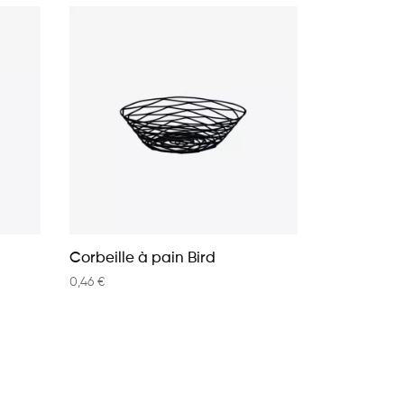
Corbeille à pain Bird
0,46
€