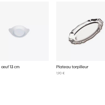
à œuf 13 cm
Plateau torpilleur
1,90
€