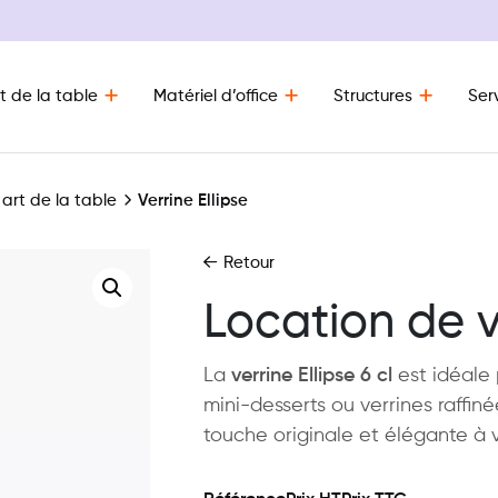
t de la table
Matériel d’office
Structures
Ser
 art de la table
Verrine Ellipse
Retour
Location de v
La
verrine Ellipse 6 cl
est idéale
mini-desserts ou verrines raffin
touche originale et élégante à v