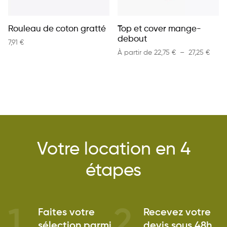
Rouleau de coton gratté
Top et cover mange-
debout
7,91
€
Plage
À partir de
22,75
€
–
27,25
€
Votre location en 4
étapes
1
2
Faites votre
Recevez votre
sélection parmi
devis sous 48h