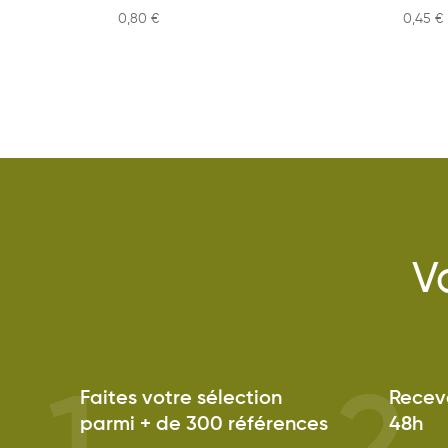
0,80
€
0,45
€
V
Faites votre sélection
Receve
parmi + de 300 références
48h