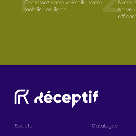
1
2
Choisissez votre vaisselle, votre
Notre c
mobilier en ligne
de vou
affiner
Société
Catalogue