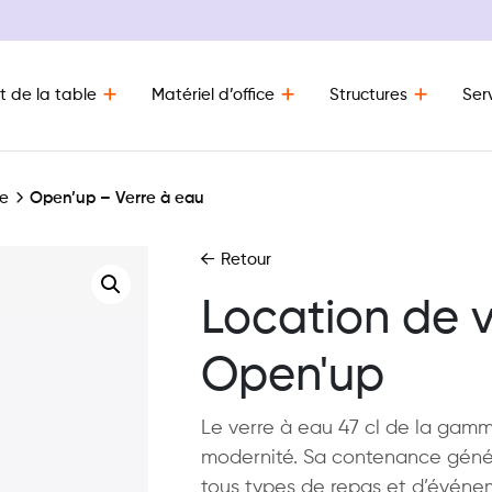
t de la table
Matériel d’office
Structures
Ser
ie
Open’up – Verre à eau
Retour
Location de v
Open'up
Le verre à eau 47 cl de la ga
modernité. Sa contenance géné
tous types de repas et d’événem