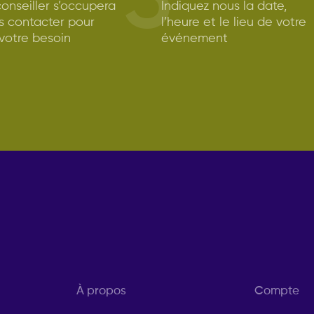
3
onseiller s’occupera
Indiquez nous la date,
s contacter pour
l’heure et le lieu de votre
 votre besoin
événement
À propos
Compte