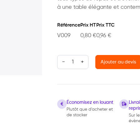
à une table élégante et contem
Référence
Prix HT
Prix TTC
V009
0,80
€
0,96
€
quantité de Open'up - Verre à eau
Ajouter au devis
Économisez en louant
Livr
repri
Plutôt que d’acheter et
de stocker
Sur le
évèn