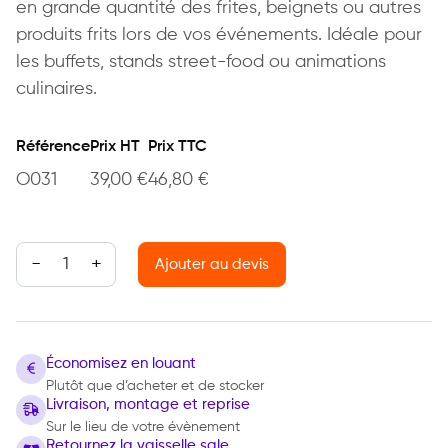
en grande quantité des frites, beignets ou autres
produits frits lors de vos événements. Idéale pour
les buffets, stands street-food ou animations
culinaires.
Référence
Prix HT
Prix TTC
O031
39,00
€
46,80
€
quantité de Friteuse 8L
Ajouter au devis
Économisez en louant
Plutôt que d’acheter et de stocker
Livraison, montage et reprise
Sur le lieu de votre évènement
Retournez la vaisselle sale