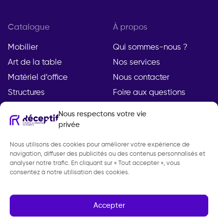
Catalogue
À propos
Mobilier
Qui sommes-nous ?
Art de la table
Nos services
Matériel d’office
Nous contacter
Structures
Foire aux questions
Nous respectons votre vie
privée
Compte
Légal
Nous utilisons des cookies pour améliorer votre expérience de
Mon compte
Mentions légales
navigation, diffuser des publicités ou des contenus personnalisés et
Demande de devis
Politique de
analyser notre trafic. En cliquant sur « Tout accepter », vous
consentez à notre utilisation des cookies.
confidentialité
CGV
Gestion des cookies
Accepter