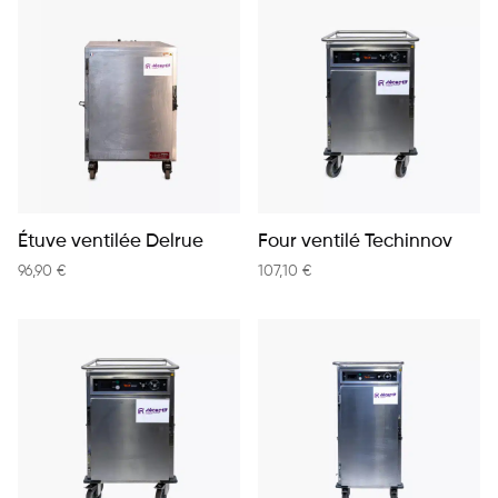
Étuve ventilée Delrue
Four ventilé Techinnov
96,90
€
107,10
€