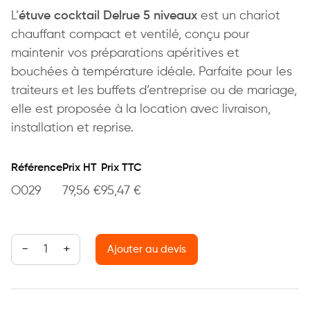
L’
étuve cocktail Delrue 5 niveaux
est un chariot
chauffant compact et ventilé, conçu pour
maintenir vos préparations apéritives et
bouchées à température idéale. Parfaite pour les
traiteurs et les buffets d’entreprise ou de mariage,
elle est proposée à la location avec livraison,
installation et reprise.
Référence
Prix HT
Prix TTC
O029
79,56
€
95,47
€
quantité de Étuve cocktail 5 niveaux Delrue
Ajouter au devis