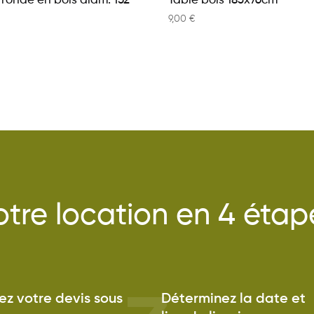
 ronde en bois diam. 152
Table bois 183x76cm
9,00
€
otre location en 4 étap
z votre devis sous
Déterminez la date et