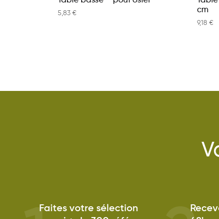
Table basse – pouf osier
Table
cm
5,83
€
9,18
€
V
Faites votre sélection
Receve