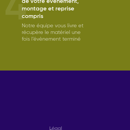
4
de votre évènement,
montage et reprise
compris
Notre équipe vous livre et
récupère le matériel une
fois l’évènement terminé
Légal