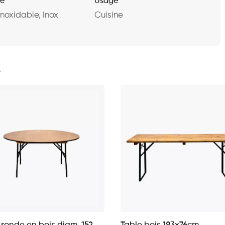
re
Usage
inoxidable, Inox
Cuisine
e