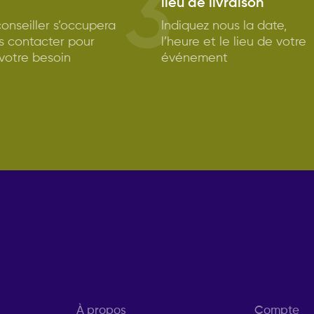
3
lieu de livraison
onseiller s’occupera
Indiquez nous la date,
s contacter pour
l’heure et le lieu de votre
 votre besoin
événement
À propos
Compte