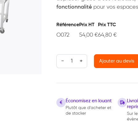
fonctionnalité
pour vos espaces 
Référence
Prix HT
Prix TTC
O072
54,00
€
64,80
€
quantité de Table Inox sur roulette
Ajouter au devis
Économisez en louant
Livr
repri
Plutôt que d’acheter et
de stocker
Sur le
évèn