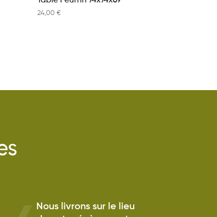
Table Peurrin 74x74x69
24,00
€
es
Nous livrons sur le lieu