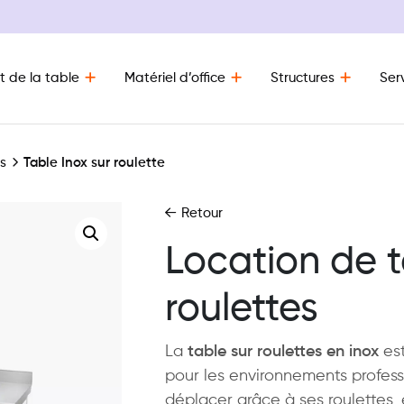
t de la table
Matériel d’office
Structures
Ser
s
Table Inox sur roulette
Retour
Location de t
roulettes
La
table sur roulettes en inox
est
pour les environnements profess
déplacer grâce à ses roulettes, e