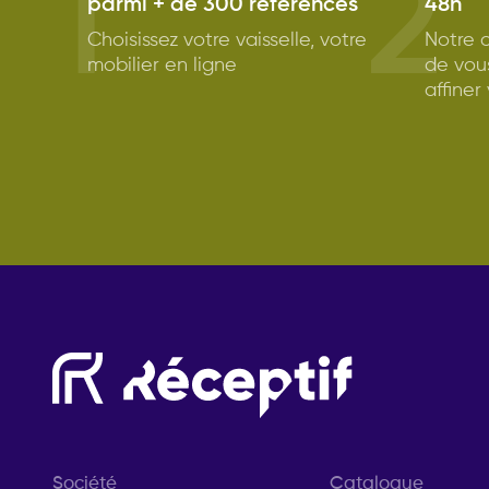
1
2
parmi + de 300 références
48h
Choisissez votre vaisselle, votre
Notre c
mobilier en ligne
de vou
affiner
Société
Catalogue