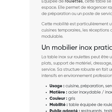
Équipée de
roulettes
, cette table s
espace. Elle permet de réagencer ra
de préparation ou un poste de servic
Cette mobilité est particulièrement u
cuisines temporaires, les réceptions o
modulable.
Un mobilier inox prati
La table inox sur roulettes peut être 
plats, support de matériel, dressag
service. Sa structure robuste en fai
intensifs en environnement profession
Usage :
cuisine, préparation, serv
Matière :
acier inoxydable / ino
Couleur :
gris
Mobilité :
table équipée de roule
Public adapté :
restaurants, trai