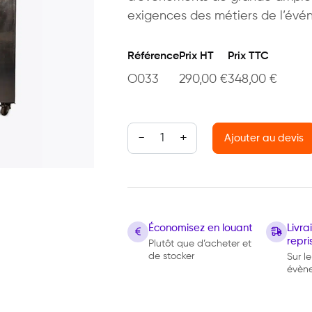
exigences des métiers de l’évén
Référence
Prix HT
Prix TTC
O033
290,00
€
348,00
€
quantité de Congélateur inox 1410
Ajouter au devis
Économisez en louant
Livr
repri
Plutôt que d’acheter et
de stocker
Sur le
évèn