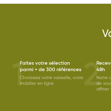
V
1
2
Faites votre sélection
Receve
parmi + de 300 références
48h
Choisissez votre vaisselle, votre
Notre c
mobilier en ligne
de vou
affiner