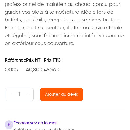
professionnel de maintien au chaud, conçu pour
garder vos plats à température idéale lors de
buffets, cocktails, réceptions ou services traiteur.
Fonctionnant sur secteur, il offre un service fiable
et régulier, sans flamme, idéal en intérieur comme
en extérieur sous couverture.
Référence
Prix HT
Prix TTC
O005
40,80
€
48,96
€
quantité de Chafing Dish Électrique GN1/1
Ajouter au devis
Économisez en louant
Plutôt que d’acheter et de stocker