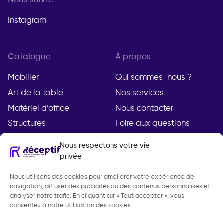
Nous suivre
Instagram
Catalogue
À propos
Mobilier
Qui sommes-nous ?
Art de la table
Nos services
Matériel d’office
Nous contacter
Structures
Foire aux questions
Nous respectons votre vie
privée
Compte
Légal
Nous utilisons des cookies pour améliorer votre expérience de
Mon compte
Mentions légales
navigation, diffuser des publicités ou des contenus personnalisés et
Demande de devis
Politique de
analyser notre trafic. En cliquant sur « Tout accepter », vous
consentez à notre utilisation des cookies.
confidentialité