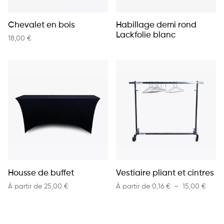
Chevalet en bois
Habillage demi rond
Lackfolie blanc
18,00
€
Housse de buffet
Vestiaire pliant et cintres
Plage 
À partir de
25,00
€
À partir de
0,16
€
–
15,00
€