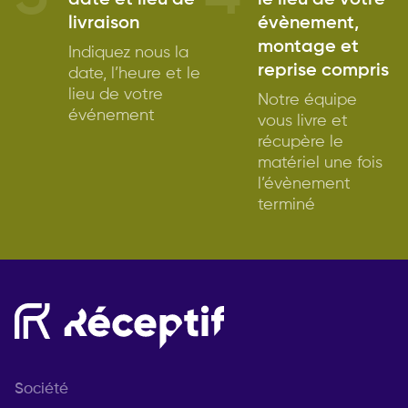
date et lieu de
le lieu de votre
livraison
évènement,
montage et
Indiquez nous la
reprise compris
date, l’heure et le
lieu de votre
Notre équipe
événement
vous livre et
récupère le
matériel une fois
l’évènement
terminé
Société