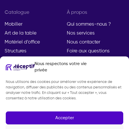
Catalogue
À propos
Mobilier
Qui sommes-nous ?
Art de la table
Nos services
Matériel d’office
Nous contacter
Structures
Foire aux questions
Nous respectons votre vie
privée
Compte
Légal
Nous utilisons des cookies pour améliorer votre expérience de
Mon compte
Mentions légales
navigation, diffuser des publicités ou des contenus personnalisés et
Demande de devis
Politique de
analyser notre trafic. En cliquant sur « Tout accepter », vous
consentez à notre utilisation des cookies.
confidentialité
CGV
Gestion des cookies
Accepter