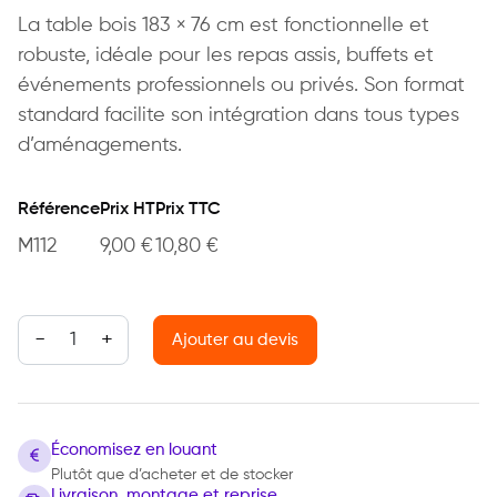
La table bois 183 × 76 cm est fonctionnelle et
robuste, idéale pour les repas assis, buffets et
événements professionnels ou privés. Son format
standard facilite son intégration dans tous types
d’aménagements.
Référence
Prix HT
Prix TTC
M112
9,00
€
10,80
€
quantité de Table bois 183x76cm
Ajouter au devis
Économisez en louant
Plutôt que d’acheter et de stocker
Livraison, montage et reprise