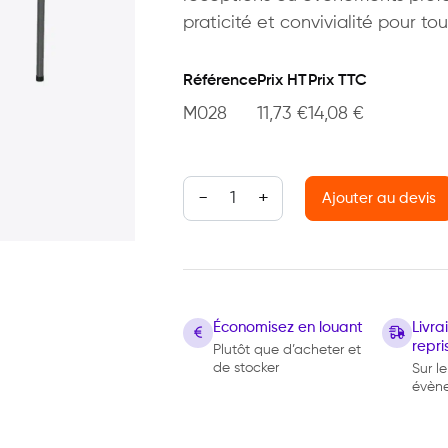
praticité et convivialité pour t
Référence
Prix HT
Prix TTC
M028
11,73
€
14,08
€
quantité de Table PHD ronde diam
Ajouter au devis
Économisez en louant
Livr
repri
Plutôt que d’acheter et
de stocker
Sur le
évèn