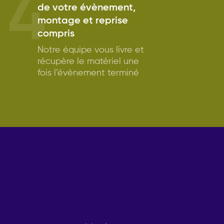
4
de votre évènement,
montage et reprise
compris
Notre équipe vous livre et
récupère le matériel une
fois l’évènement terminé