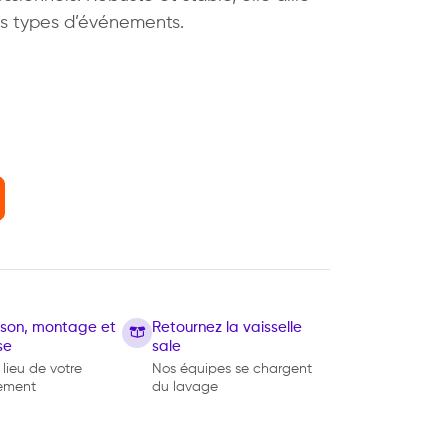
ous types d’événements.
. 178 cm
aison, montage et
Retournez la vaisselle
se
sale
 lieu de votre
Nos équipes se chargent
ement
du lavage