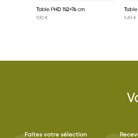
Table PHD 152×76 cm
Table
9,30
€
5,83
€
V
Faites votre sélection
Receve