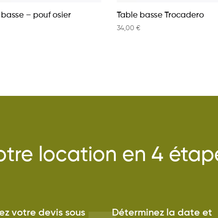
 basse – pouf osier
Table basse Trocadero
34,00
€
otre location en 4 étap
z votre devis sous
Déterminez la date et