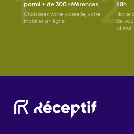
1
2
parmi + de 300 références
48h
Choisissez votre vaisselle, votre
Notre c
mobilier en ligne
de vou
affiner