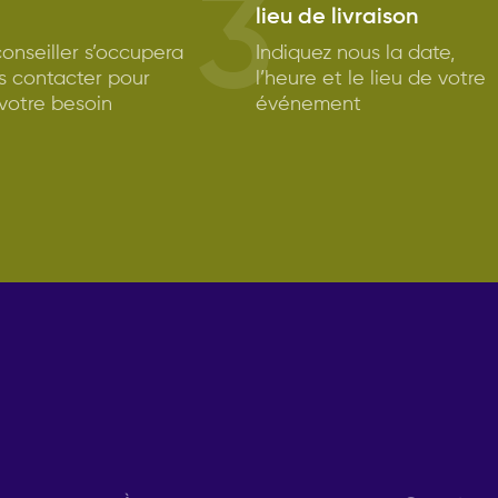
3
lieu de livraison
onseiller s’occupera
Indiquez nous la date,
s contacter pour
l’heure et le lieu de votre
 votre besoin
événement