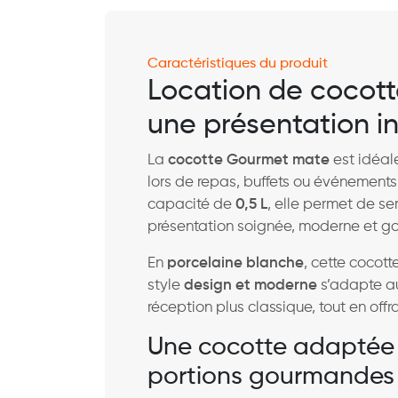
Caractéristiques du produit
Location de cocot
une présentation i
La
cocotte Gourmet mate
est idéale
lors de repas, buffets ou événemen
capacité de
0,5 L
, elle permet de s
présentation soignée, moderne et g
En
porcelaine blanche
, cette cocot
style
design et moderne
s’adapte a
réception plus classique, tout en offr
Une cocotte adaptée 
portions gourmandes