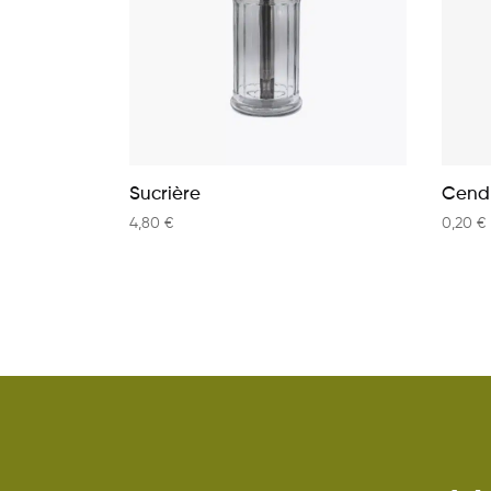
Sucrière
Cendr
4,80
€
0,20
€