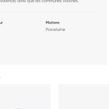
, Valence) ainsi que les communes voisines.
ur
Matiere
Porcelaine
e