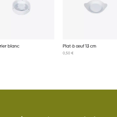
ier blanc
Plat à œuf 13 cm
0,50
€