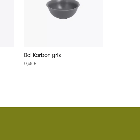
Bol Karbon gris
0,68
€