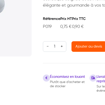
élégante et gourmande à vos tab
Référence
Prix HT
Prix TTC
P019
0,75
€
0,90
€
quantité de Cocotte Gourmet mat
Ajouter au devis
Économisez en louant
Livr
repri
Plutôt que d’acheter et
de stocker
Sur le
évèn