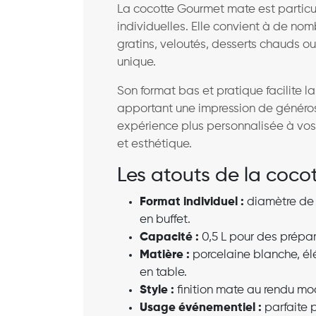
La cocotte Gourmet mate est particu
individuelles. Elle convient à de no
gratins, veloutés, desserts chauds ou
unique.
Son format bas et pratique facilite la
apportant une impression de générosi
expérience plus personnalisée à vos c
et esthétique.
Les atouts de la coc
Format individuel :
diamètre de 1
en buffet.
Capacité :
0,5 L pour des prépar
Matière :
porcelaine blanche, élé
en table.
Style :
finition mate au rendu mod
Usage événementiel :
parfaite p