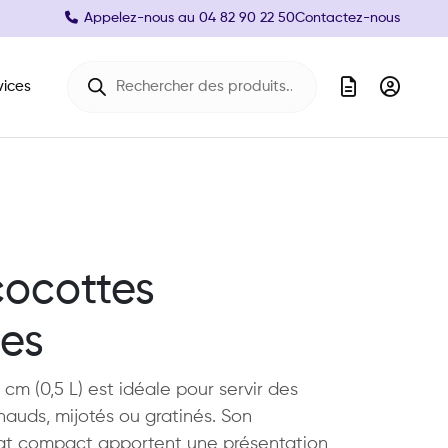
Appelez-nous au
04 82 90 22 50
Contactez-nous
Recherche de produits
vices
cocottes
es
m (0,5 L) est idéale pour servir des
chauds, mijotés ou gratinés. Son
mat compact apportent une présentation