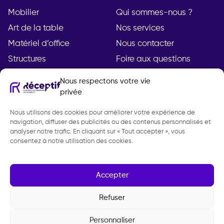
Mobilier
Qui sommes-nous ?
Art de la table
Nos services
Matériel d’office
Nous contacter
Structures
Foire aux questions
Nous respectons votre vie
privée
Compte
Légal
Nous utilisons des cookies pour améliorer votre expérience de
Mon compte
Mentions légales
navigation, diffuser des publicités ou des contenus personnalisés et
Demande de devis
Politique de
analyser notre trafic. En cliquant sur « Tout accepter », vous
consentez à notre utilisation des cookies.
confidentialité
CGV
Gestion des cookies
Accepter
Refuser
Personnaliser