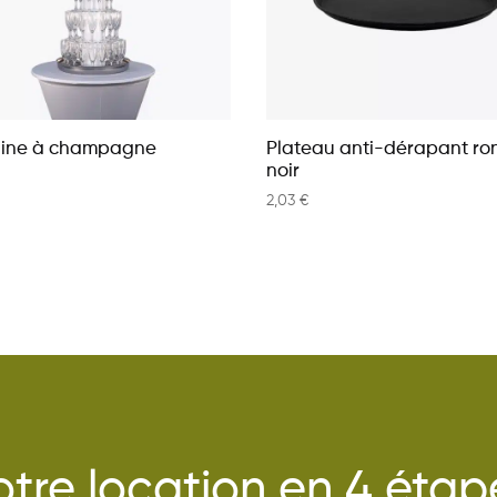
aine à champagne
Plateau anti-dérapant ro
noir
2,03
€
otre location en 4 étap