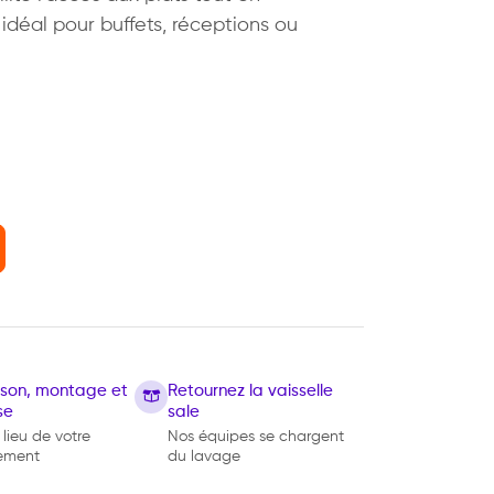
idéal pour buffets, réceptions ou
 GN1/1
aison, montage et
Retournez la vaisselle
se
sale
 lieu de votre
Nos équipes se chargent
ement
du lavage