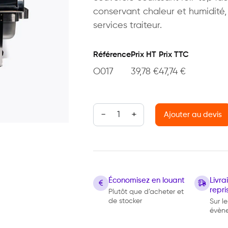
conservant chaleur et humidité, 
services traiteur.
Référence
Prix HT
Prix TTC
O017
39,78
€
47,74
€
quantité de Chafing Dish Roll Top
Ajouter au devis
Économisez en louant
Livr
repri
Plutôt que d’acheter et
de stocker
Sur le
évèn