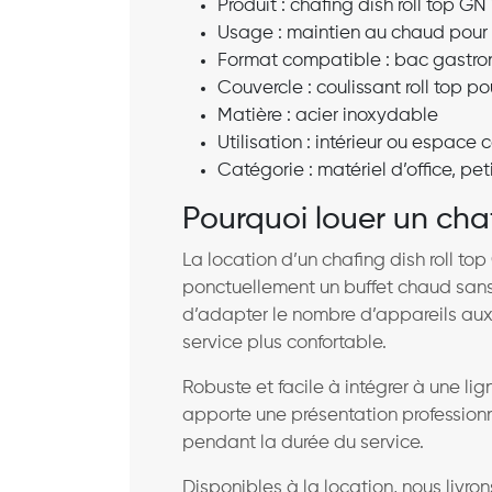
Produit : chafing dish roll top GN 
Usage : maintien au chaud pour bu
Format compatible : bac gastro
Couvercle : coulissant roll top p
Matière : acier inoxydable
Utilisation : intérieur ou espace 
Catégorie : matériel d’office, peti
Pourquoi louer un cha
La location d’un chafing dish roll to
ponctuellement un buffet chaud sans 
d’adapter le nombre d’appareils au
service plus confortable.
Robuste et facile à intégrer à une li
apporte une présentation professionn
pendant la durée du service.
Disponibles à la location, nous livr