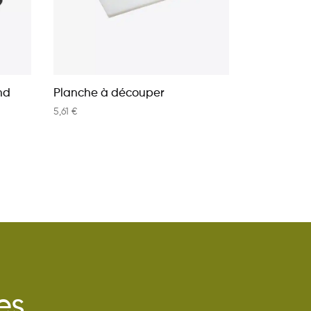
nd
Planche à découper
5,61
€
es