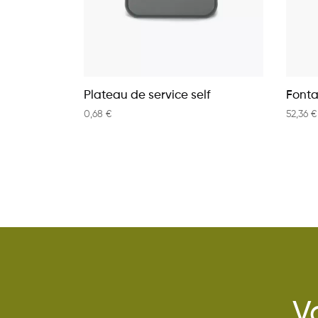
Plateau de service self
Font
0,68
€
52,36
€
V