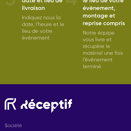
date et lieu de
le lieu de votre
livraison
évènement,
montage et
Indiquez nous la
reprise compris
date, l’heure et le
lieu de votre
Notre équipe
événement
vous livre et
récupère le
matériel une fois
l’évènement
terminé
Société