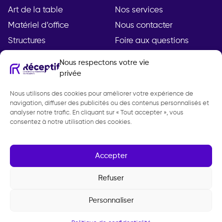
Art de la table
Nos services
Matériel d’office
Nous contacter
Structures
Foire aux questions
Nous respectons votre vie
privée
Compte
Légal
Nous utilisons des cookies pour améliorer votre expérience de
Mon compte
Mentions légales
navigation, diffuser des publicités ou des contenus personnalisés et
Demande de devis
Politique de
analyser notre trafic. En cliquant sur « Tout accepter », vous
consentez à notre utilisation des cookies.
confidentialité
CGV
Gestion des cookies
Accepter
Refuser
Personnaliser
Réceptif 2026 - Tous droits réservés