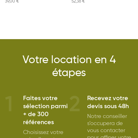
39,00
€
52,36
€
Votre location en 4
étapes
1
2
Faites votre
Recevez votre
sélection parmi
devis sous 48h
+ de 300
Notre conseiller
références
s’occupera de
vous contacter
Choisissez votre
pour affiner votre