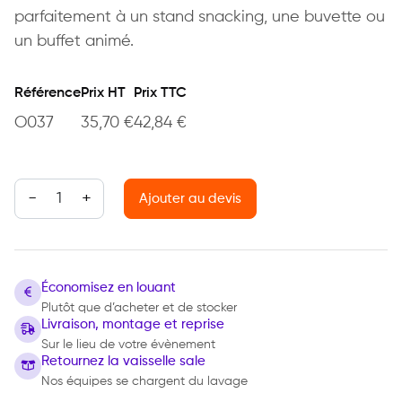
parfaitement à un stand snacking, une buvette ou
un buffet animé.
Référence
Prix HT
Prix TTC
O037
35,70
€
42,84
€
quantité de Machine à Hot Dog
Ajouter au devis
Économisez en louant
Plutôt que d’acheter et de stocker
Livraison, montage et reprise
Sur le lieu de votre évènement
Retournez la vaisselle sale
Nos équipes se chargent du lavage