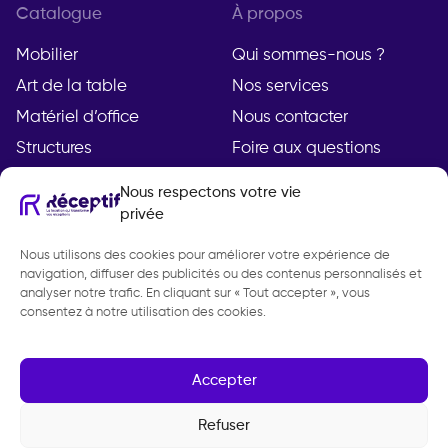
Catalogue
À propos
Mobilier
Qui sommes-nous ?
Art de la table
Nos services
Matériel d’office
Nous contacter
Structures
Foire aux questions
Nous respectons votre vie
privée
Compte
Légal
Nous utilisons des cookies pour améliorer votre expérience de
Mon compte
Mentions légales
navigation, diffuser des publicités ou des contenus personnalisés et
Demande de devis
Politique de
analyser notre trafic. En cliquant sur « Tout accepter », vous
consentez à notre utilisation des cookies.
confidentialité
CGV
Gestion des cookies
Accepter
Refuser