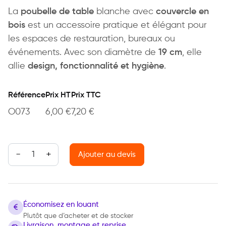
La
poubelle de table
blanche avec
couvercle en
bois
est un accessoire pratique et élégant pour
les espaces de restauration, bureaux ou
événements. Avec son diamètre de
19 cm
, elle
allie
design, fonctionnalité et hygiène
.
Référence
Prix HT
Prix TTC
O073
6,00
€
7,20
€
quantité de Poubelle de table
Ajouter au devis
Économisez en louant
Plutôt que d’acheter et de stocker
Livraison, montage et reprise