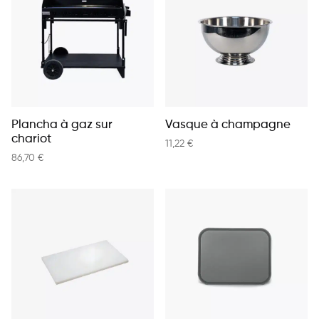
Plancha à gaz sur
Vasque à champagne
chariot
11,22
€
86,70
€