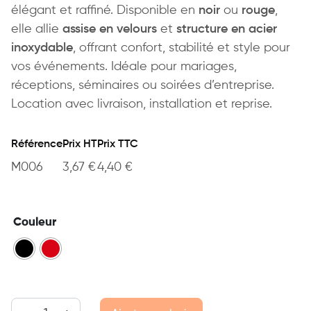
élégant et raffiné. Disponible en
noir
ou
rouge
,
elle allie
assise en velours
et
structure en acier
inoxydable
, offrant confort, stabilité et style pour
vos événements. Idéale pour mariages,
réceptions, séminaires ou soirées d’entreprise.
Location avec livraison, installation et reprise.
Référence
Prix HT
Prix TTC
M006
3,67
€
4,40
€
Couleur
quantité de Chaise Apolline