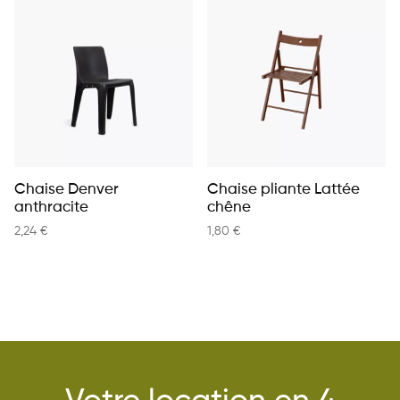
Chaise Denver
Chaise pliante Lattée
anthracite
chêne
2,24
€
1,80
€