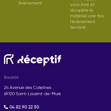
événement
vous livre et
récupère le
matériel une fois
l’évènement
terminé
Société
24 Avenue des Catelines
69720 Saint-Laurent-de-Mure
04 82 90 22 50