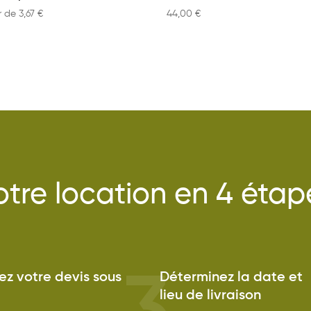
ir de
3,67
€
44,00
€
otre location en 4 étap
z votre devis sous
Déterminez la date et
lieu de livraison