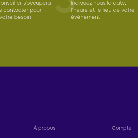
3
onseiller s’occupera
Indiquez nous la date,
s contacter pour
l’heure et le lieu de votre
 votre besoin
événement
À propos
Compte