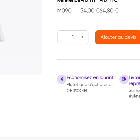
Référence
Prix HT
Prix TTC
M090
54,00
€
64,80
€
quantité de Fauteuil Amélie
Ajouter au devis
Économisez en louant
Livr
repri
Plutôt que d’acheter et
de stocker
Sur le
évèn