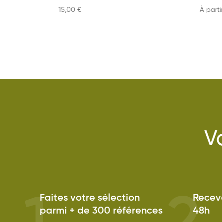
15,00
€
À part
V
Faites votre sélection
Receve
parmi + de 300 références
48h