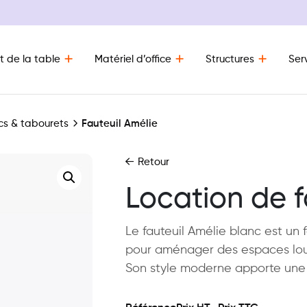
t de la table
Matériel d’office
Structures
Ser
cs & tabourets
Fauteuil Amélie
Retour
Location de f
Le fauteuil Amélie blanc est un f
pour aménager des espaces lou
Son style moderne apporte une t