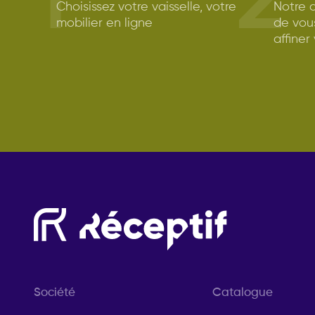
1
2
Choisissez votre vaisselle, votre
Notre c
mobilier en ligne
de vou
affiner
Société
Catalogue