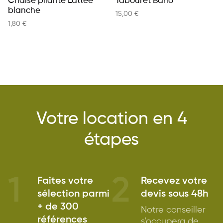
Chaise pliante Lattée
Tabouret Bario
blanche
15,00
€
1,80
€
Votre location en 4
étapes
1
2
Faites votre
Recevez votre
sélection parmi
devis sous 48h
+ de 300
Notre conseiller
références
s’occupera de