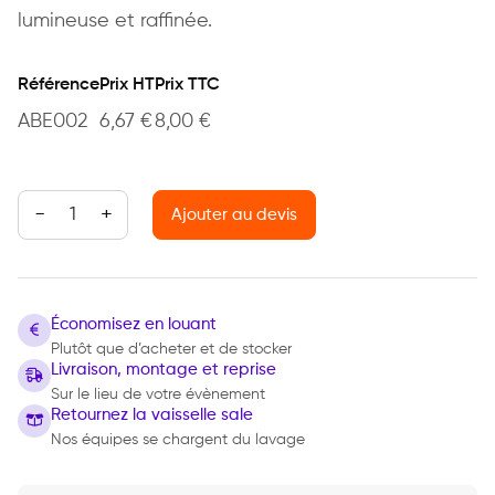
lumineuse et raffinée.
Référence
Prix HT
Prix TTC
ABE002
6,67
€
8,00
€
quantité de Chaise dos croisé
Ajouter au devis
Économisez en louant
Plutôt que d’acheter et de stocker
Livraison, montage et reprise
Sur le lieu de votre évènement
Retournez la vaisselle sale
Nos équipes se chargent du lavage