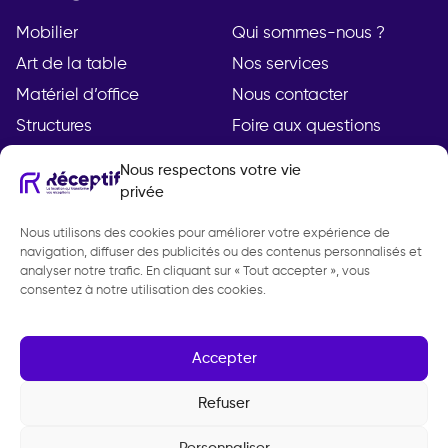
Mobilier
Qui sommes-nous ?
Art de la table
Nos services
Matériel d’office
Nous contacter
Structures
Foire aux questions
Nous respectons votre vie
privée
Compte
Légal
Nous utilisons des cookies pour améliorer votre expérience de
Mon compte
Mentions légales
navigation, diffuser des publicités ou des contenus personnalisés et
Demande de devis
Politique de
analyser notre trafic. En cliquant sur « Tout accepter », vous
consentez à notre utilisation des cookies.
confidentialité
CGV
Gestion des cookies
Accepter
Refuser