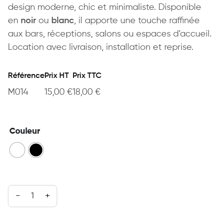
design moderne, chic et minimaliste. Disponible
en
noir
ou
blanc
, il apporte une touche raffinée
aux bars, réceptions, salons ou espaces d’accueil.
Location avec livraison, installation et reprise.
Référence
Prix HT
Prix TTC
M014
15,00
€
18,00
€
Couleur
quantité de Tabouret Loft