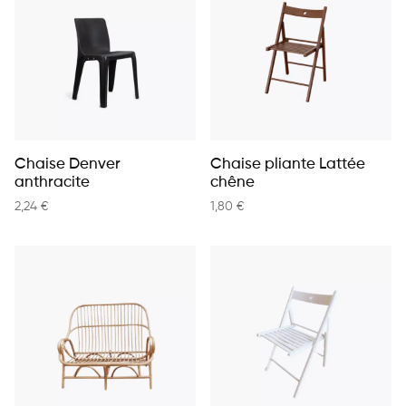
Chaise Denver
Chaise pliante Lattée
anthracite
chêne
2,24
€
1,80
€