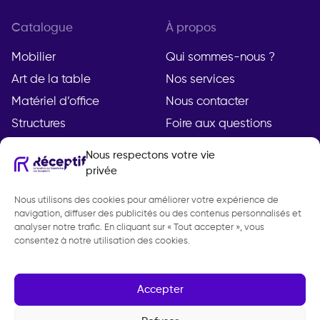
Catalogue
À propos
Mobilier
Qui sommes-nous ?
Art de la table
Nos services
Matériel d’office
Nous contacter
Structures
Foire aux questions
Nous respectons votre vie
privée
Compte
Légal
Nous utilisons des cookies pour améliorer votre expérience de
Mon compte
Mentions légales
navigation, diffuser des publicités ou des contenus personnalisés et
Demande de devis
Politique de
analyser notre trafic. En cliquant sur « Tout accepter », vous
consentez à notre utilisation des cookies.
confidentialité
CGV
Gestion des cookies
Accepter