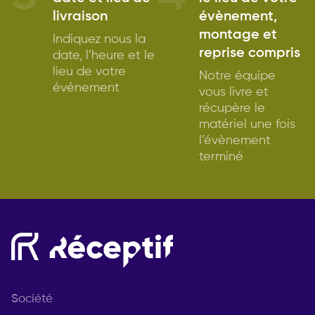
livraison
évènement,
montage et
Indiquez nous la
reprise compris
date, l’heure et le
lieu de votre
Notre équipe
événement
vous livre et
récupère le
matériel une fois
l’évènement
terminé
Société