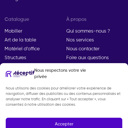
Catalogue
À propos
Mobilier
Qui sommes-nous ?
Art de la table
Nos services
Matériel d’office
Nous contacter
Structures
Foire aux questions
Nous respectons votre vie
privée
Compte
Légal
Nous utilisons des cookies pour améliorer votre expérience de
Mon compte
Mentions légales
navigation, diffuser des publicités ou des contenus personnalisés et
Demande de devis
Politique de
analyser notre trafic. En cliquant sur « Tout accepter », vous
consentez à notre utilisation des cookies.
confidentialité
CGV
Gestion des cookies
Accepter