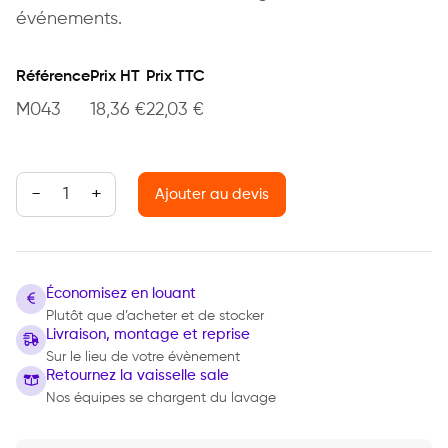
événements.
Référence
Prix HT
Prix TTC
M043
18,36
€
22,03
€
quantité de Cendrier d'allée
Ajouter au devis
Économisez en louant
Plutôt que d’acheter et de stocker
Livraison, montage et reprise
Sur le lieu de votre évènement
Retournez la vaisselle sale
Nos équipes se chargent du lavage